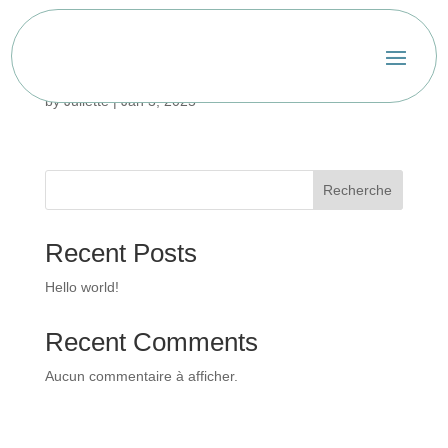
Toutes les questions que vous vous posez sur le
bilan carbone
by
Juliette
|
Jan 3, 2025
Recherche
Recent Posts
Hello world!
Recent Comments
Aucun commentaire à afficher.